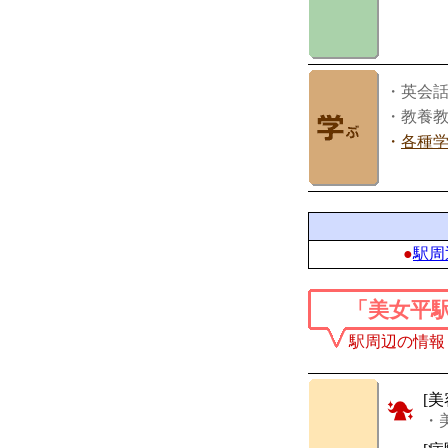
・英会
・教養
・
各種
●
駅周
「美女平
駅周辺の情報
[美
・