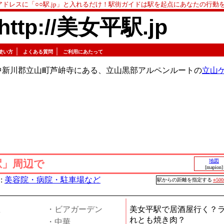
アドレスに「○○駅.jp」と入れるだけ！駅街ガイドは駅を起点にあなたの行動
http://美女平駅.jp
｜
｜
使い方
よくある質問
ご利用にあたって
中新川郡立山町芦峅寺にある、立山黒部アルペンルートの
立山
駅」周辺で
地図
[mapion]
:
美容院・病院・駐車場など
駅からの距離を指定する
○50
屋
・ビアガーデン
美女平駅で居酒屋行く？
れとも焼き肉？
・中華