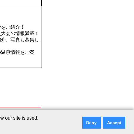
所をご紹介！
火大会の情報満載！
紹介。写真も募集し
の温泉情報をご案
シー
｜
リンクについて
｜
ご意見・ご質問
 our site is used.
Deny
Accept
ry Services Co., Ltd.