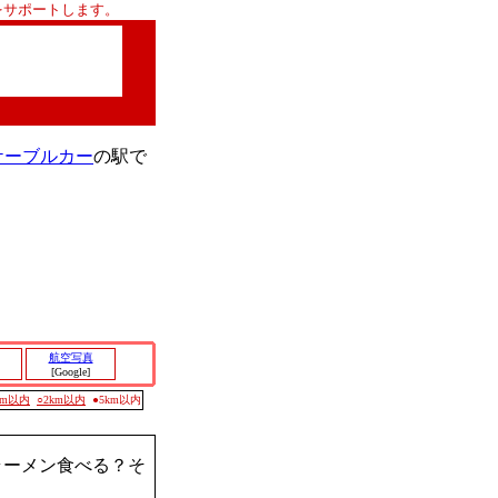
をサポートします。
ケーブルカー
の駅で
航空写真
[Google]
0m以内
○2km以内
●5km以内
ラーメン食べる？そ