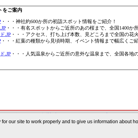
トをご案内
P
・・・神社約600か所の初詣スポット情報をご紹介！
JP
・・・有名スポットからご近所のあの桜まで、全国1400か
.JP
・・・アクセス、打ち上げ本数、見どころまで全国の花
P
・・・紅葉の種類から見頃時期、イベント情報まで幅広くご
.JP
・・・人気温泉からご近所の意外な温泉まで、全国各地
このサービスについて
｜
掲載記事
｜
Webサイトについて
｜
プライバシーポリ
r our site to work properly and to give us information about how
Copyright©2005-2026 Japan Regist