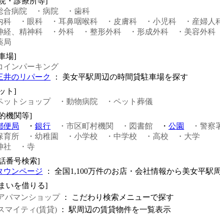
病院・診療所等]
総合病院
・病院
・歯科
内科
・眼科
・耳鼻咽喉科
・皮膚科
・小児科
・産婦人
神経、精神科
・外科
・整形外科
・形成外科
・美容外科
薬局
車場]
コインパーキング
三井のリパーク
： 美女平駅周辺の時間貸駐車場を探す
ット]
ペットショップ
・動物病院
・ペット葬儀
公的機関等]
郵便局
・
銀行
・市区町村機関
・図書館
・
公園
・警察
保育所
・幼稚園
・小学校
・中学校
・高校
・大学
神社
・寺
電話番号検索]
タウンページ
： 全国1,100万件のお店・会社情報から美女平駅
住まいを借りる]
アパマンショップ
： こだわり検索メニューで探す
スマイティ(賃貸)
： 駅周辺の賃貸物件を一覧表示