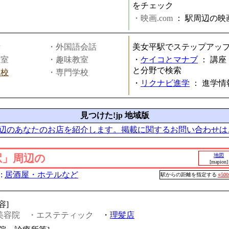
をチェック
・映画.com
：
駅周辺の映
話
・外国語会話
美女平駅でステップアッ
教室
・趣味教室
・
ケイコとマナブ
：
講座
と分野で検索
学校
・専門学校
・
リクナビ進学
：
進学情
見つけた!jp 地域版
辺のあなたのお店を紹介します。掲載に関するお問い合わせは
駅」周辺の
地図
[mapion]
:
居酒屋・ホテルなど
駅からの距離を指定する
○50
容]
美容院
・エステティック
・
理髪店