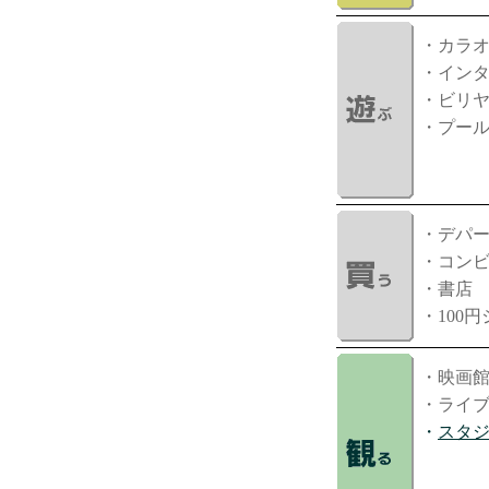
・カラ
・イン
・ビリ
・プー
・デパ
・コン
・書店
・100
・映画
・ライ
・
スタ