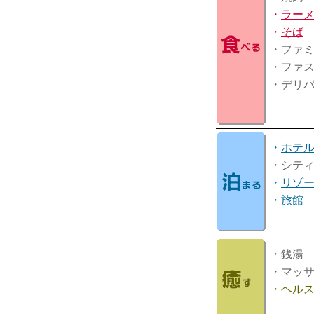
・
ラー
・
そば
・ファ
・ファ
・デリ
・
ホテ
・シテ
・
リゾ
・
旅館
・銭湯
・マッ
・
ヘル