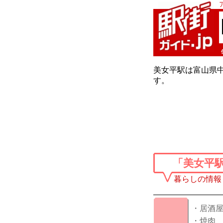
美女平駅は富山県
す。
「美女平
暮らしの情報
・居酒
・焼肉