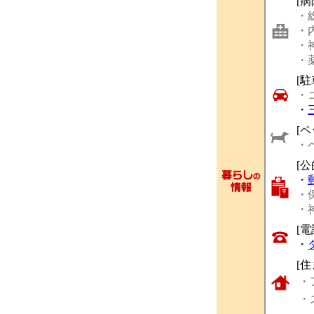
[
・
・
・
・
[駐
・
・
[ペ
・
[
・
・
・
[
・
[
・
・