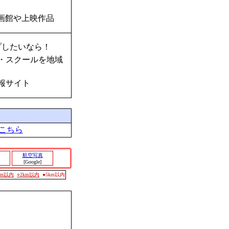
画館や上映作品
プしたいなら！
・スクールを地域
報サイト
こちら
航空写真
[Google]
0m以内
○2km以内
●5km以内