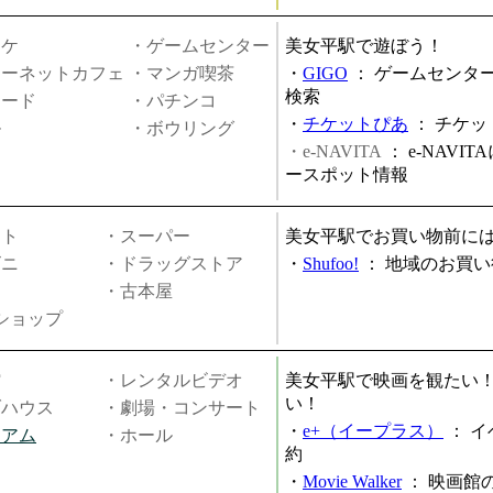
オケ
・ゲームセンター
美女平駅で遊ぼう！
ターネットカフェ
・マンガ喫茶
・
GIGO
：
ゲームセンタ
検索
ヤード
・パチンコ
・
チケットぴあ
：
チケッ
ル
・ボウリング
・e-NAVITA
：
e-NAVI
ースポット情報
ート
・スーパー
美女平駅でお買い物前に
ビニ
・ドラッグストア
・
Shufoo!
：
地域のお買い
・古本屋
円ショップ
館
・レンタルビデオ
美女平駅で映画を観たい
い！
ブハウス
・劇場・コンサート
・
e+（イープラス）
：
イ
ジアム
・ホール
約
・
Movie Walker
：
映画館