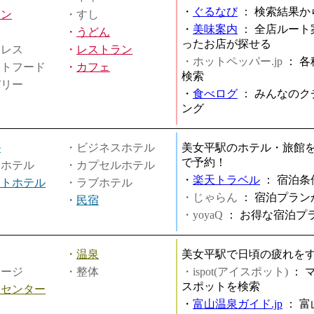
・
ぐるなび
：
検索結果か
メン
・すし
・
美味案内
：
全店ルート
・
うどん
ったお店が探せる
ミレス
・
レストラン
・ホットペッパー.jp
：
各
ストフード
・
カフェ
検索
バリー
・
食べログ
：
みんなのク
ング
ル
・ビジネスホテル
美女平駅のホテル・旅館
で予約！
ィホテル
・カプセルホテル
・
楽天トラベル
：
宿泊条
ートホテル
・ラブホテル
・じゃらん
：
宿泊プラン
・
民宿
・yoyaQ
：
お得な宿泊プ
・
温泉
美女平駅で日頃の疲れを
サージ
・整体
・ispot(アイスポット)
：
スポットを検索
スセンター
・
富山温泉ガイド.jp
：
富