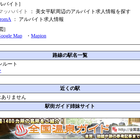
アルバイト]
マッハバイト
： 美女平駅周辺のアルバイト求人情報を探す
fromA
：
アルバイト求人情報
図]
oogle Map
・
Mapion
路線の駅名一覧
ンルート
ー
近くの駅
はありません
駅街ガイド姉妹サイト