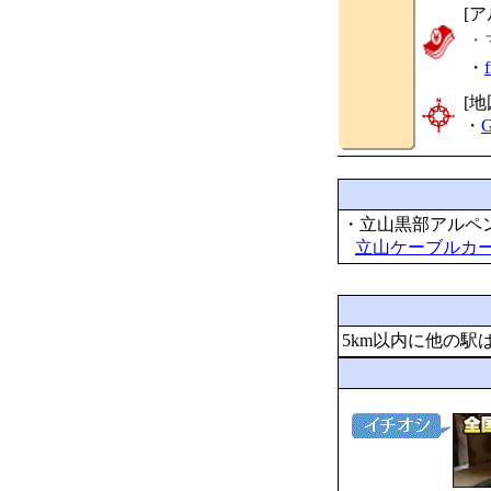
[
・
・
[地
・
G
・立山黒部アルペ
立山ケーブルカ
5km以内に他の駅